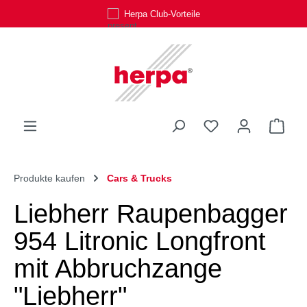
Herpa Club-Vorteile
Zum Hauptinhalt springen
Du hast 0 Produk
Ware
Produkte kaufen
Cars & Trucks
Liebherr Raupenbagger
954 Litronic Longfront
mit Abbruchzange
"Liebherr"