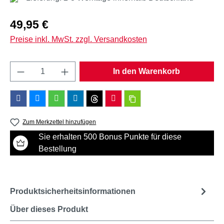
Regulärer Preis:
49,95 €
Preise inkl. MwSt. zzgl. Versandkosten
Produkt Anzahl: Gib den gewünschten Wert e
In den Warenkorb
Zum Merkzettel hinzufügen
Sie erhalten 500 Bonus Punkte für diese
Bestellung
Produktsicherheitsinformationen
Über dieses Produkt