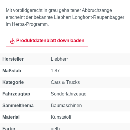
Mit vorbildgerecht in grau gehaltener Abbruchzange
erscheint der bekannte Liebherr Longfront-Raupenbagger
im Herpa-Programm.
Produktdatenblatt downloaden
Eigenschaft
Wert
Hersteller
Liebherr
Maßstab
1:87
Kategorie
Cars & Trucks
Fahrzeugtyp
Sonderfahrzeuge
Sammelthema
Baumaschinen
Material
Kunststoff
Farbe
gelb