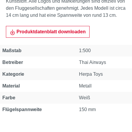
Kunststoff. Alle Logos und Markierungen sind offiziell von
den Fluggesellschaften genehmigt. Jedes Modell ist circa
14 cm lang und hat eine Spannweite von rund 13 cm.
Produktdatenblatt downloaden
Eigenschaft
Wert
Maßstab
1:500
Betreiber
Thai Airways
Kategorie
Herpa Toys
Material
Metall
Farbe
Weiß
Flügelspannweite
150 mm