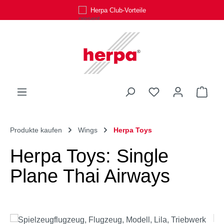
Herpa Club-Vorteile
Zum Hauptinhalt springen
Du hast 0 Produk
Ware
Produkte kaufen
Wings
Herpa Toys
Herpa Toys: Single
Plane Thai Airways
Bildergalerie überspringen