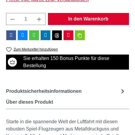
Produkt Anzahl: Gib den gewünschten Wert e
In den Warenkorb
Zum Merkzettel hinzufügen
Sie erhalten 150 Bonus Punkte für diese
Bestellung
Produktsicherheitsinformationen
Über dieses Produkt
Starte in die spannende Welt der Luftfahrt mit diesen
robusten Spiel-Flugzeugen aus Metalldruckguss und