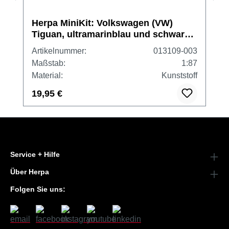
Herpa MiniKit: Volkswagen (VW)
Tiguan, ultramarinblau und schwarz
(2 Stück)
Artikelnummer:
013109-003
Maßstab:
1:87
Material:
Kunststoff
19,95 €
Service + Hilfe
Über Herpa
Folgen Sie uns: