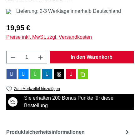
Lieferung: 2-3 Werktage innerhalb Deutschland
Regulärer Preis:
19,95 €
Preise inkl. MwSt. zzgl. Versandkosten
Produkt Anzahl: Gib den gewünschten Wert e
In den Warenkorb
Zum Merkzettel hinzufügen
Sie erhalten 200 Bonus Punkte für diese
Bestellung
Produktsicherheitsinformationen