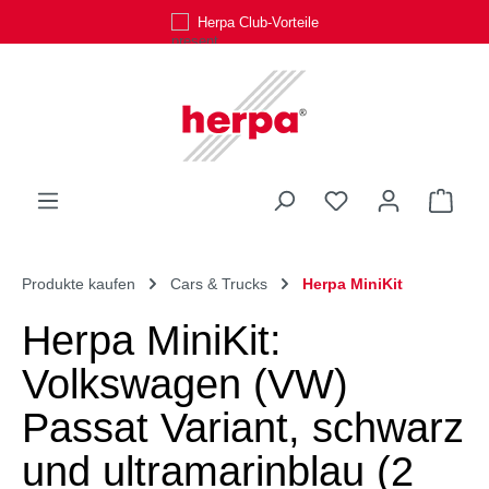
Herpa Club-Vorteile
Zum Hauptinhalt springen
Du hast 0 Produk
Ware
Produkte kaufen
Cars & Trucks
Herpa MiniKit
Herpa MiniKit:
Volkswagen (VW)
Passat Variant, schwarz
und ultramarinblau (2