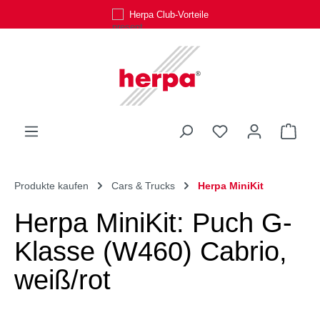
Herpa Club-Vorteile
Zum Hauptinhalt springen
Du hast 0 Produk
Ware
Produkte kaufen
Cars & Trucks
Herpa MiniKit
Herpa MiniKit: Puch G-
Klasse (W460) Cabrio,
weiß/rot