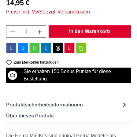
Regulärer Preis:
14,95 €
Preise inkl. MwSt. zzgl. Versandkosten
Produkt Anzahl: Gib den gewünschten Wert e
In den Warenkorb
Zum Merkzettel hinzufügen
Sie erhalten 150 Bonus Punkte für diese
Bestellung
Produktsicherheitsinformationen
Über dieses Produkt
Die Herpa MiniKits sind original Herpa Modelle als