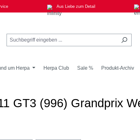
rvice
Aus Liebe zum Detail
nd um Herpa
Herpa Club
Sale %
Produkt-Archiv
11 GT3 (996) Grandprix We