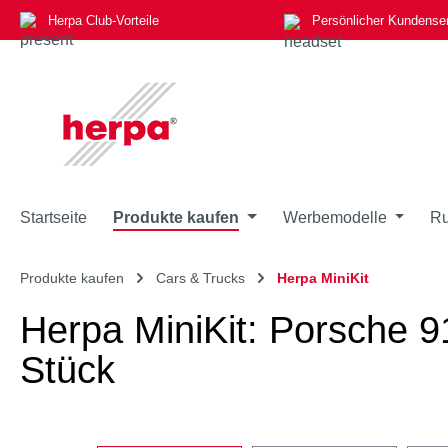
Herpa Club-Vorteile
Persönlicher Kundense
m Hauptinhalt springen
Zur Suche springen
Zur Hauptnavigation springen
Startseite
Produkte kaufen
Werbemodelle
Ru
Produkte kaufen
Cars & Trucks
Herpa MiniKit
Herpa MiniKit: Porsche 9
Stück