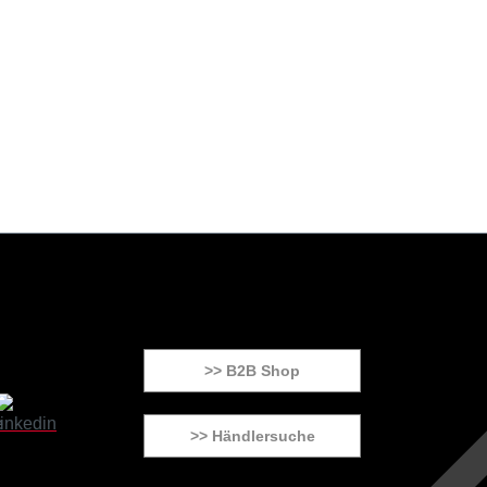
>> B2B Shop
>> Händlersuche