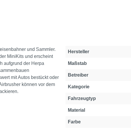
lleisenbahner und Sammler.
Eigenschaft
Wert
Hersteller
er MiniKits und erscheint
ich aufgrund der Herpa
Maßstab
zusammenbauen
Betreiber
swert mit Autos bestückt oder
Airbrusher können vor dem
Kategorie
ackieren.
Fahrzeugtyp
Material
Farbe