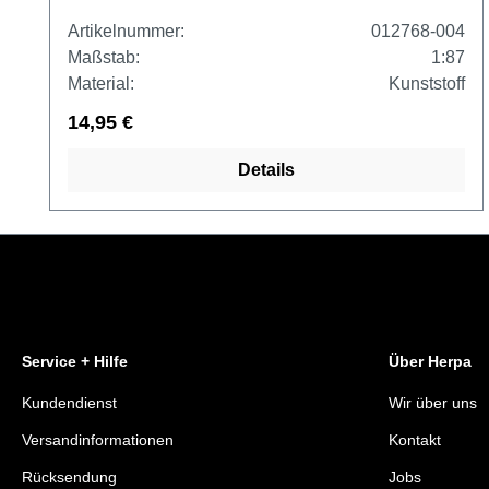
Artikelnummer:
012768-004
Maßstab:
1:87
Material:
Kunststoff
14,95 €
Details
Service + Hilfe
Über Herpa
Kundendienst
Wir über uns
Versandinformationen
Kontakt
Rücksendung
Jobs