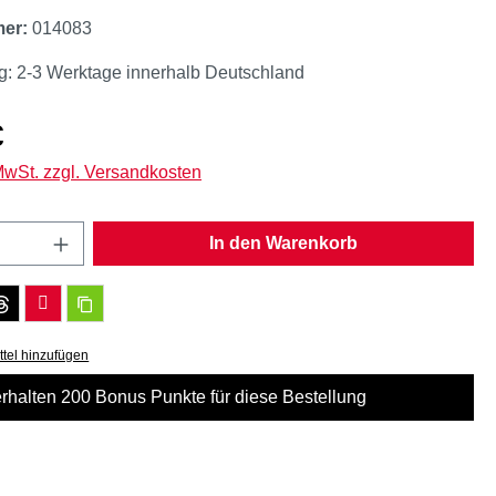
mer:
014083
g: 2-3 Werktage innerhalb Deutschland
eis:
€
 MwSt. zzgl. Versandkosten
Anzahl: Gib den gewünschten Wert ein oder
In den Warenkorb
tel hinzufügen
erhalten 200 Bonus Punkte für diese Bestellung