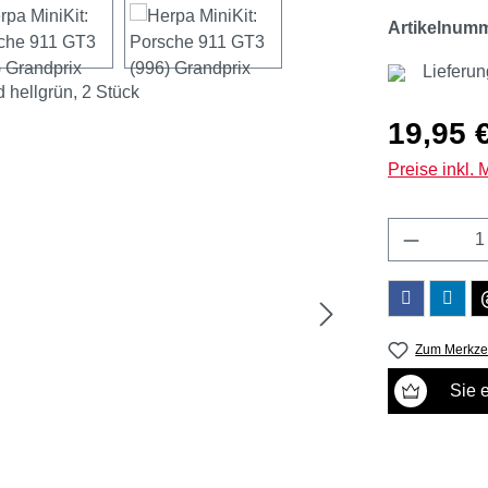
Artikelnum
Lieferun
Regulärer Pr
19,95 
Preise inkl.
Produkt 
Zum Merkzet
Sie 