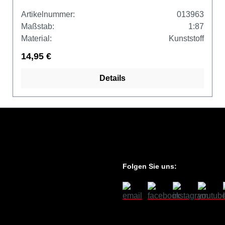
Artikelnummer:
013963
Maßstab:
1:87
Material:
Kunststoff
14,95 €
Details
Folgen Sie uns: