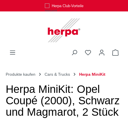
Herpa Club-Vorteile
Zum Hauptinhalt springen
Du hast 0 Produk
Ware
Produkte kaufen
Cars & Trucks
Herpa MiniKit
Herpa MiniKit: Opel
Coupé (2000), Schwarz
und Magmarot, 2 Stück