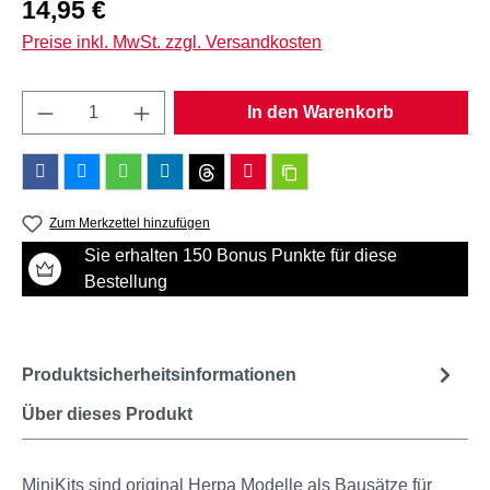
Regulärer Preis:
14,95 €
Preise inkl. MwSt. zzgl. Versandkosten
Produkt Anzahl: Gib den gewünschten Wert e
In den Warenkorb
Zum Merkzettel hinzufügen
Sie erhalten 150 Bonus Punkte für diese
Bestellung
Produktsicherheitsinformationen
Über dieses Produkt
MiniKits sind original Herpa Modelle als Bausätze für