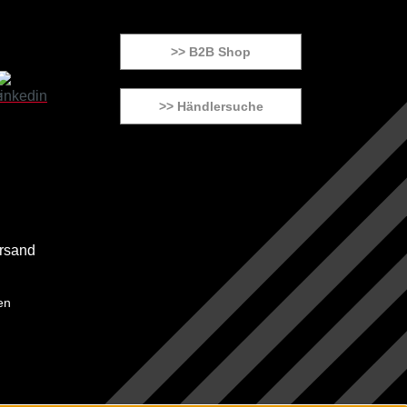
>> B2B Shop
>> Händlersuche
en