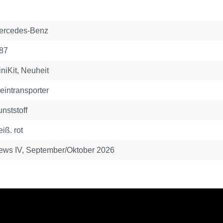
ercedes-Benz
:87
niKit
, Neuheit
eintransporter
nststoff
iß. rot
ews IV, September/Oktober 2026