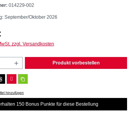
mer:
014229-002
ng: September/Oktober 2026
eis:
€
 MwSt. zzgl. Versandkosten
Anzahl: Gib den gewünschten Wert ein oder
Produkt vorbestellen
tel hinzufügen
erhalten 150 Bonus Punkte für diese Bestellung