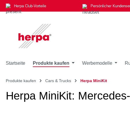
Herpa Club-Vorteile
Persönlicher Kundense
m Hauptinhalt springen
Zur Suche springen
Zur Hauptnavigation springen
Startseite
Produkte kaufen
Werbemodelle
Ru
Produkte kaufen
Cars & Trucks
Herpa MiniKit
Herpa MiniKit: Mercedes-
Bildergalerie überspringen