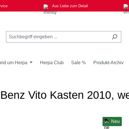
rvice
Aus Liebe zum Detail
nd um Herpa
Herpa Club
Sale %
Produkt-Archiv
Benz Vito Kasten 2010, we
Neu