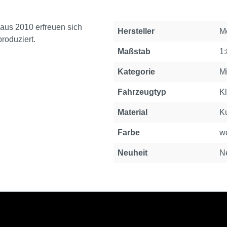
aus 2010 erfreuen sich
Eigenschaft
Wert
Hersteller
M
roduziert.
Maßstab
1
Kategorie
Mi
Fahrzeugtyp
Kl
Material
Ku
Farbe
we
Neuheit
N