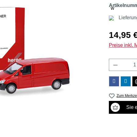
Artikelnum
Lieferu
Regulärer Pr
14,95 
Preise inkl.
Produkt 
Zum Merkzet
Sie 