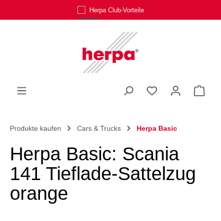
Herpa Club-Vorteile
Zum Hauptinhalt springen
Du hast 0 Produk
Ware
Produkte kaufen
Cars & Trucks
Herpa Basic
Herpa Basic: Scania
141 Tieflade-Sattelzug
orange