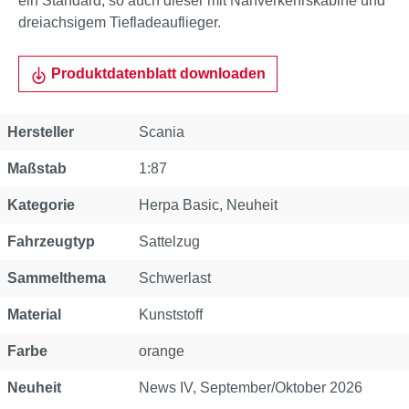
ein Standard, so auch dieser mit Nahverkehrskabine und
dreiachsigem Tiefladeauflieger.
Produktdatenblatt downloaden
Eigenschaft
Wert
Hersteller
Scania
Maßstab
1:87
Kategorie
Herpa Basic
, Neuheit
Fahrzeugtyp
Sattelzug
Sammelthema
Schwerlast
Material
Kunststoff
Farbe
orange
Neuheit
News IV, September/Oktober 2026