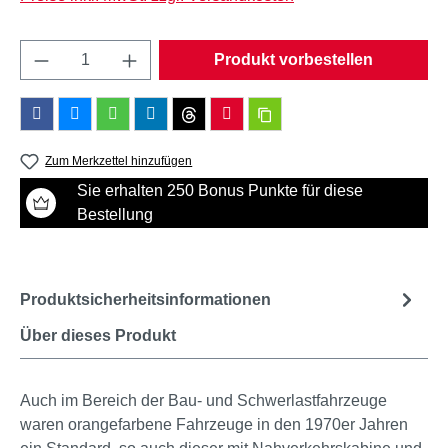
Produkt Anzahl: Gib den gewünschten Wert e
Produkt vorbestellen
Zum Merkzettel hinzufügen
Sie erhalten 250 Bonus Punkte für diese
Bestellung
Produktsicherheitsinformationen
Über dieses Produkt
Auch im Bereich der Bau- und Schwerlastfahrzeuge
waren orangefarbene Fahrzeuge in den 1970er Jahren