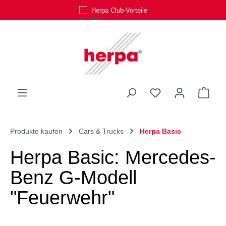
Herpa Club-Vorteile
Zum Hauptinhalt springen
Du hast 0 Produk
Ware
Produkte kaufen
Cars & Trucks
Herpa Basic
Herpa Basic: Mercedes-
Benz G-Modell
"Feuerwehr"