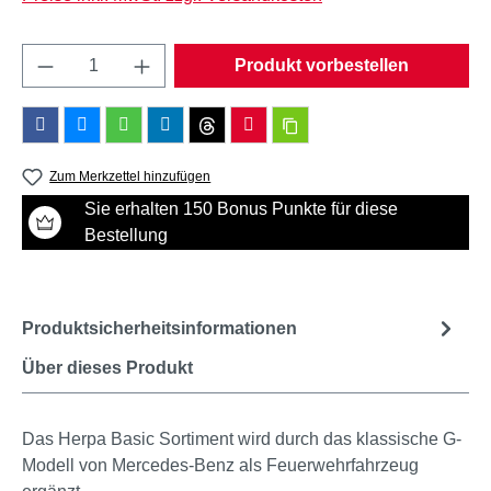
Produkt Anzahl: Gib den gewünschten Wert e
Produkt vorbestellen
Zum Merkzettel hinzufügen
Sie erhalten 150 Bonus Punkte für diese
Bestellung
Produktsicherheitsinformationen
Über dieses Produkt
Das Herpa Basic Sortiment wird durch das klassische G-
Modell von Mercedes-Benz als Feuerwehrfahrzeug