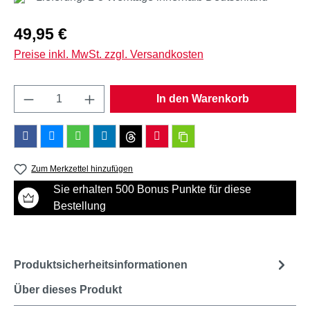
Regulärer Preis:
49,95 €
Preise inkl. MwSt. zzgl. Versandkosten
Produkt Anzahl: Gib den gewünschten Wert e
In den Warenkorb
Zum Merkzettel hinzufügen
Sie erhalten 500 Bonus Punkte für diese
Bestellung
Produktsicherheitsinformationen
Über dieses Produkt