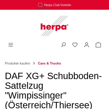
Herpa Club-Vorteile
Zum Hauptinhalt springen
Du hast 0 Produk
Ware
Produkte kaufen
Cars & Trucks
DAF XG+ Schubboden-
Sattelzug
"Wimpissinger"
(Österreich/Thiersee)