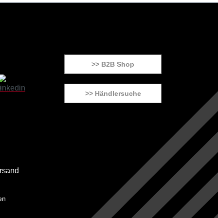
>> B2B Shop
>> Händlersuche
en