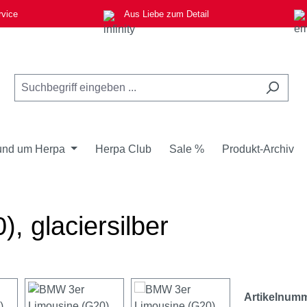
rvice
Aus Liebe zum Detail
nd um Herpa
Herpa Club
Sale %
Produkt-Archiv
 glaciersilber
Artikelnum