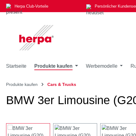
Herpa Club-Vorteile
Persönlicher Kundense
m Hauptinhalt springen
Zur Suche springen
Zur Hauptnavigation springen
Startseite
Produkte kaufen
Werbemodelle
Ru
Produkte kaufen
Cars & Trucks
BMW 3er Limousine (G20),
Bildergalerie überspringen