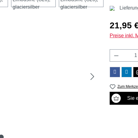
Lieferun
Regulärer Pr
21,95 
Preise inkl.
Produkt 
Zum Merkzet
Sie 