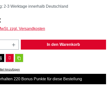
g: 2-3 Werktage innerhalb Deutschland
eis:
€
 MwSt. zzgl. Versandkosten
Anzahl: Gib den gewünschten Wert ein oder
In den Warenkorb
tel hinzufügen
erhalten 220 Bonus Punkte für diese Bestellung