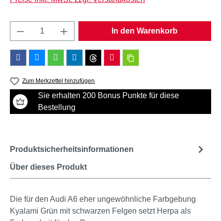
Produkt Anzahl: Gib den gewünschten Wert e
In den Warenkorb
Zum Merkzettel hinzufügen
Sie erhalten 200 Bonus Punkte für diese
Bestellung
Produktsicherheitsinformationen
Über dieses Produkt
Die für den Audi A6 eher ungewöhnliche Farbgebung
Kyalami Grün mit schwarzen Felgen setzt Herpa als