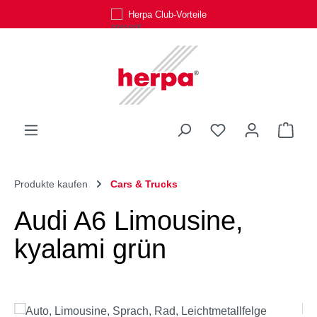
Herpa Club-Vorteile
Zum Hauptinhalt springen
Du hast 0 Produk
Ware
Produkte kaufen
Cars & Trucks
Audi A6 Limousine,
kyalami grün
Bildergalerie überspringen