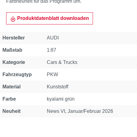
Farbneuheit für das Programm um.
Produktdatenblatt downloaden
Eigenschaft
Wert
Hersteller
AUDI
Maßstab
1:87
Kategorie
Cars & Trucks
Fahrzeugtyp
PKW
Material
Kunststoff
Farbe
kyalami grün
Neuheit
News VI, Januar/Februar 2026